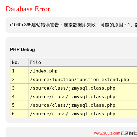
Database Error
(1040) 365建站错误警告：连接数据库失败，可能的原因：1、数
PHP Debug
No.
File
1
/index.php
2
/source/function/function_extend.php
3
/source/class/jzmysql.class.php
4
/source/class/jzmysql.class.php
5
/source/class/jzmysql.class.php
6
/source/class/jzmysql.class.php
www.365jz.com
已经将此