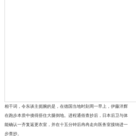
相干词，令东谈主扼腕的是，在德国当地时刻周一早上，伊藤洋辉
在跑步本质中倏得捂住大腿倒地。进程通俗查抄后，日本后卫与体
能确认一齐复返更衣室，并在十五分钟后冉冉走向医务室接纳进一
步查抄。