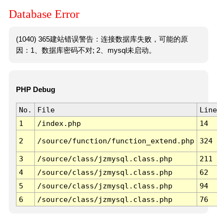
Database Error
(1040) 365建站错误警告：连接数据库失败，可能的原
因：1、数据库密码不对; 2、mysql未启动。
PHP Debug
No.
File
Line
1
/index.php
14
2
/source/function/function_extend.php
324
3
/source/class/jzmysql.class.php
211
4
/source/class/jzmysql.class.php
62
5
/source/class/jzmysql.class.php
94
6
/source/class/jzmysql.class.php
76