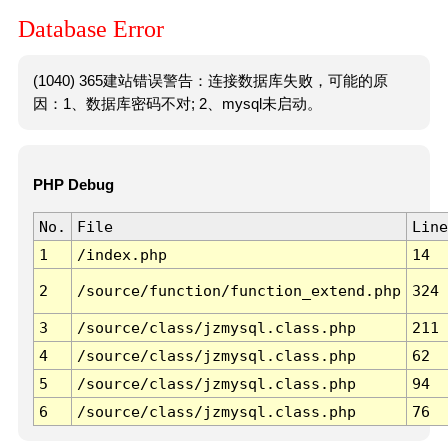
Database Error
(1040) 365建站错误警告：连接数据库失败，可能的原
因：1、数据库密码不对; 2、mysql未启动。
PHP Debug
No.
File
Line
1
/index.php
14
2
/source/function/function_extend.php
324
3
/source/class/jzmysql.class.php
211
4
/source/class/jzmysql.class.php
62
5
/source/class/jzmysql.class.php
94
6
/source/class/jzmysql.class.php
76