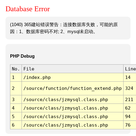
Database Error
(1040) 365建站错误警告：连接数据库失败，可能的原
因：1、数据库密码不对; 2、mysql未启动。
PHP Debug
No.
File
Line
1
/index.php
14
2
/source/function/function_extend.php
324
3
/source/class/jzmysql.class.php
211
4
/source/class/jzmysql.class.php
62
5
/source/class/jzmysql.class.php
94
6
/source/class/jzmysql.class.php
76