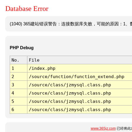
Database Error
(1040) 365建站错误警告：连接数据库失败，可能的原因：1、数
PHP Debug
No.
File
1
/index.php
2
/source/function/function_extend.php
3
/source/class/jzmysql.class.php
4
/source/class/jzmysql.class.php
5
/source/class/jzmysql.class.php
6
/source/class/jzmysql.class.php
www.365jz.com
已经将此