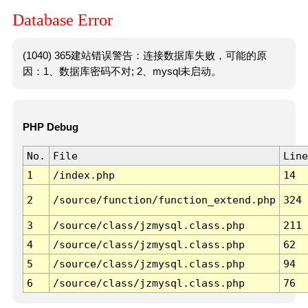
Database Error
(1040) 365建站错误警告：连接数据库失败，可能的原
因：1、数据库密码不对; 2、mysql未启动。
PHP Debug
No.
File
Line
1
/index.php
14
2
/source/function/function_extend.php
324
3
/source/class/jzmysql.class.php
211
4
/source/class/jzmysql.class.php
62
5
/source/class/jzmysql.class.php
94
6
/source/class/jzmysql.class.php
76